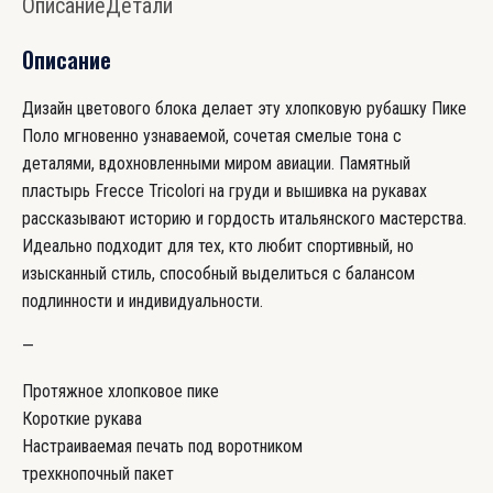
Описание
Детали
поло
с
Описание
гребнем
Frecce
Дизайн цветового блока делает эту хлопковую рубашку Пике
Tricolori
Поло мгновенно узнаваемой, сочетая смелые тона с
деталями, вдохновленными миром авиации. Памятный
пластырь Frecce Tricolori на груди и вышивка на рукавах
рассказывают историю и гордость итальянского мастерства.
Идеально подходит для тех, кто любит спортивный, но
изысканный стиль, способный выделиться с балансом
подлинности и индивидуальности.
—
Протяжное хлопковое пике
Короткие рукава
Настраиваемая печать под воротником
трехкнопочный пакет