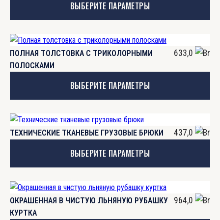
ВЫБЕРИТЕ ПАРАМЕТРЫ
несколько
вариаций.
Опции
Этот
можно
товар
633,0
ПОЛНАЯ ТОЛСТОВКА С ТРИКОЛОРНЫМИ
выбрать
имеет
ПОЛОСКАМИ
на
несколько
странице
ВЫБЕРИТЕ ПАРАМЕТРЫ
вариаций.
товара.
Опции
можно
Этот
выбрать
товар
437,0
ТЕХНИЧЕСКИЕ ТКАНЕВЫЕ ГРУЗОВЫЕ БРЮКИ
на
имеет
странице
ВЫБЕРИТЕ ПАРАМЕТРЫ
несколько
товара.
вариаций.
Опции
Этот
можно
товар
964,0
ОКРАШЕННАЯ В ЧИСТУЮ ЛЬНЯНУЮ РУБАШКУ
выбрать
имеет
КУРТКА
на