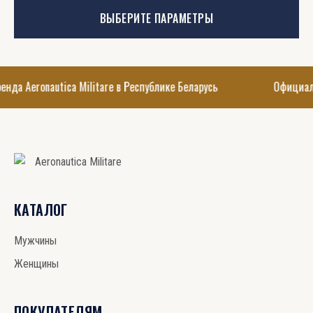
несколько
странице
ВЫБЕРИТЕ ПАРАМЕТРЫ
вариаций.
товара.
Опции
можно
выбрать
 Aeronautica Militare в Республике Беларусь
Официальны
на
странице
товара.
КАТАЛОГ
Мужчины
Женщины
ПОКУПАТЕЛЯМ