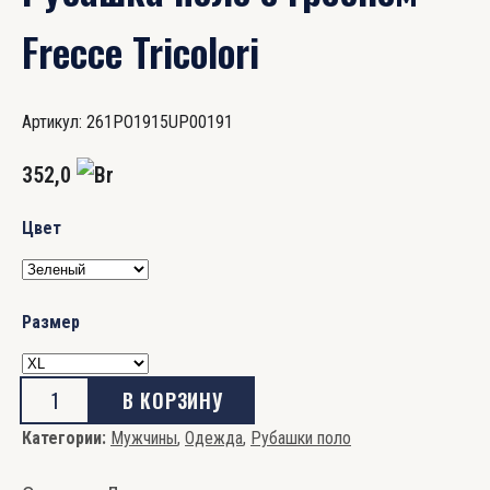
Frecce Tricolori
Артикул:
261PO1915UP00191
352,0
Цвет
Размер
В КОРЗИНУ
Количество
Категории:
Мужчины
,
Одежда
,
Рубашки поло
товара
Рубашка